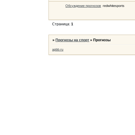
Обсуждение прогнозов
redwhitesports
Страница:
1
»
Прогнозы на спорт
»
Прогнозы
apbb.ru