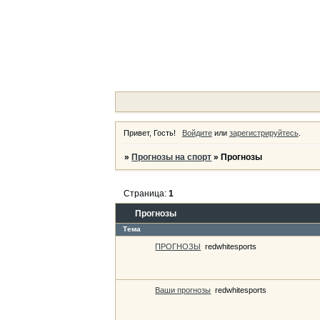
Привет, Гость!
Войдите
или
зарегистрируйтесь
.
»
Прогнозы на спорт
»
Прогнозы
Страница:
1
Прогнозы
Тема
ПРОГНОЗЫ
redwhitesports
Ваши прогнозы
redwhitesports