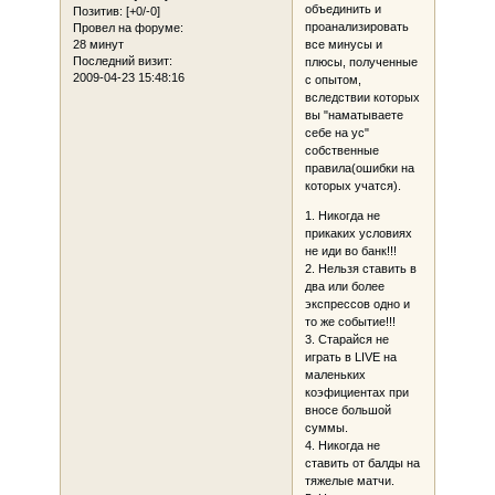
объединить и
Позитив:
[+0/-0]
проанализировать
Провел на форуме:
28 минут
все минусы и
Последний визит:
плюсы, полученные
2009-04-23 15:48:16
с опытом,
вследствии которых
вы "наматываете
себе на ус"
собственные
правила(ошибки на
которых учатся).
1. Никогда не
прикаких условиях
не иди во банк!!!
2. Нельзя ставить в
два или более
экспрессов одно и
то же событие!!!
3. Старайся не
играть в LIVE на
маленьких
коэфициентах при
вносе большой
суммы.
4. Никогда не
ставить от балды на
тяжелые матчи.